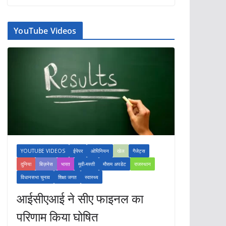
YouTube Videos
YOUTUBE VIDEOS
ईपेपर
ओपिनियन
खेल
गैजेट्स
दुनिया
बिज़नेस
भारत
मूवी-मस्ती
मौसम अपडेट
राजस्थान
विधानसभा चुनाव
शिक्षा जगत
स्वास्थ्य
आईसीएआई ने सीए फाइनल का
परिणाम किया घोषित