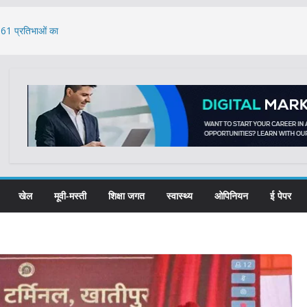
, 61 प्रतिभाओं का
 रास्ते से भेजी गई 18
: भजनलाल
े का मुद्दा: केंद्र ने
खेल
मूवी-मस्ती
शिक्षा जगत
स्वास्थ्य
ओपिनियन
ई पेपर