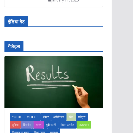
January 11, 2025
इंडिया गेट
गैजेट्स
YOUTUBE VIDEOS
ईपेपर
ओपिनियन
खेल
गैजेट्स
दुनिया
बिज़नेस
भारत
मूवी-मस्ती
मौसम अपडेट
राजस्थान
विधानसभा चुनाव
शिक्षा जगत
स्वास्थ्य