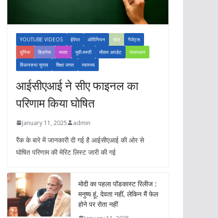
YOUTUBE VIDEOS
ईपेपर
ओपिनियन
खेल
गैजेट्स
दुनिया
बिज़नेस
भारत
मूवी-मस्ती
मौसम अपडेट
राजस्थान
विधानसभा चुनाव
शिक्षा जगत
स्वास्थ्य
आईसीएआई ने सीए फाइनल का
परिणाम किया घोषित
January 11, 2025
admin
रैंक के बारे में जानकारी दी गई है आईसीएआई की ओर से
घोषित परिणाम की मेरिट लिस्ट जारी की गई
मोदी का पहला पॉडकास्ट रिलीज :
मनुष्य हूं, देवता नहीं, लेकिन मैं फेल
होने पर रोता नहीं