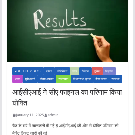
YOUTUBE VIDEOS
ईपेपर
ओपिनियन
खेल
गैजेट्स
दुनिया
बिज़नेस
भारत
मूवी-मस्ती
मौसम अपडेट
राजस्थान
विधानसभा चुनाव
शिक्षा जगत
स्वास्थ्य
आईसीएआई ने सीए फाइनल का परिणाम किया
घोषित
January 11, 2025
admin
रैंक के बारे में जानकारी दी गई है आईसीएआई की ओर से घोषित परिणाम की
मेरिट लिस्ट जारी की गई