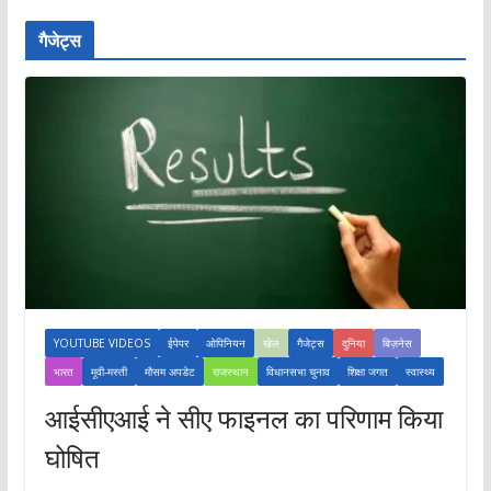
गैजेट्स
YOUTUBE VIDEOS
ईपेपर
ओपिनियन
खेल
गैजेट्स
दुनिया
बिज़नेस
भारत
मूवी-मस्ती
मौसम अपडेट
राजस्थान
विधानसभा चुनाव
शिक्षा जगत
स्वास्थ्य
आईसीएआई ने सीए फाइनल का परिणाम किया
घोषित