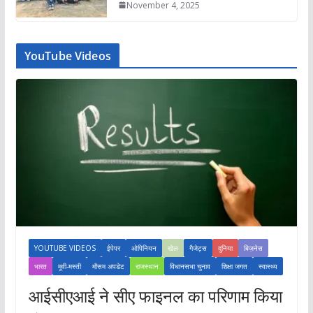
November 4, 2025
YouTube Videos
YOUTUBE VIDEOS
ईपेपर
ओपिनियन
खेल
गैजेट्स
दुनिया
बिज़नेस
भारत
मूवी-मस्ती
मौसम अपडेट
राजस्थान
विधानसभा चुनाव
शिक्षा जगत
स्वास्थ्य
आईसीएआई ने सीए फाइनल का परिणाम किया