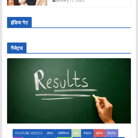
January 11, 2025
इंडिया गेट
गैजेट्स
YOUTUBE VIDEOS
ईपेपर
ओपिनियन
खेल
गैजेट्स
दुनिया
बिज़नेस