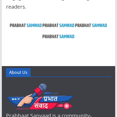
readers.
About Us
Prabhaat Sanvaad is a community-