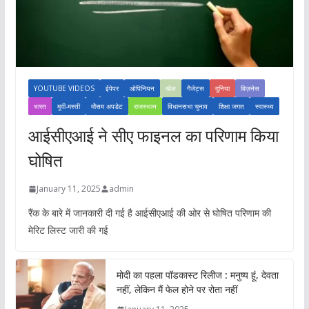
YOUTUBE VIDEOS
ईपेपर
ओपिनियन
खेल
गैजेट्स
दुनिया
बिज़नेस
भारत
मूवी-मस्ती
मौसम अपडेट
राजस्थान
विधानसभा चुनाव
शिक्षा जगत
स्वास्थ्य
आईसीएआई ने सीए फाइनल का परिणाम किया
घोषित
January 11, 2025
admin
रैंक के बारे में जानकारी दी गई है आईसीएआई की ओर से घोषित परिणाम की
मेरिट लिस्ट जारी की गई
मोदी का पहला पॉडकास्ट रिलीज : मनुष्य हूं, देवता
नहीं, लेकिन मैं फेल होने पर रोता नहीं