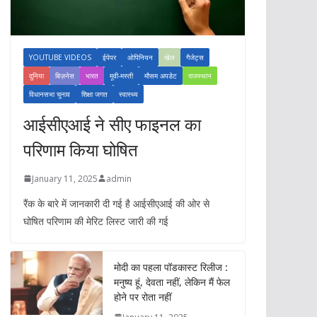
YOUTUBE VIDEOS
ईपेपर
ओपिनियन
खेल
गैजेट्स
दुनिया
बिज़नेस
भारत
मूवी-मस्ती
मौसम अपडेट
राजस्थान
विधानसभा चुनाव
शिक्षा जगत
स्वास्थ्य
आईसीएआई ने सीए फाइनल का
परिणाम किया घोषित
January 11, 2025
admin
रैंक के बारे में जानकारी दी गई है आईसीएआई की ओर से
घोषित परिणाम की मेरिट लिस्ट जारी की गई
मोदी का पहला पॉडकास्ट रिलीज :
मनुष्य हूं, देवता नहीं, लेकिन मैं फेल
होने पर रोता नहीं