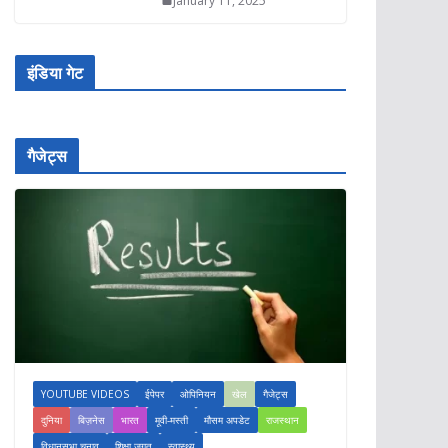
January 11, 2025
इंडिया गेट
गैजेट्स
YOUTUBE VIDEOS
ईपेपर
ओपिनियन
खेल
गैजेट्स
दुनिया
बिज़नेस
भारत
मूवी-मस्ती
मौसम अपडेट
राजस्थान
विधानसभा चुनाव
शिक्षा जगत
स्वास्थ्य