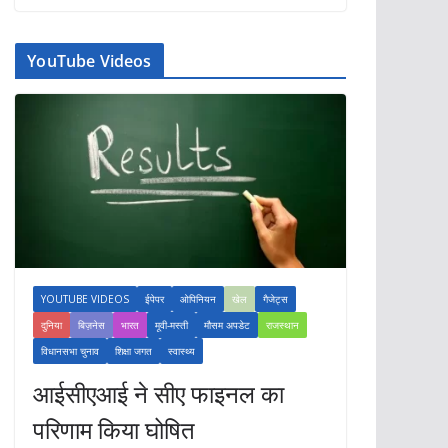
YouTube Videos
YOUTUBE VIDEOS
ईपेपर
ओपिनियन
खेल
गैजेट्स
दुनिया
बिज़नेस
भारत
मूवी-मस्ती
मौसम अपडेट
राजस्थान
विधानसभा चुनाव
शिक्षा जगत
स्वास्थ्य
आईसीएआई ने सीए फाइनल का
परिणाम किया घोषित