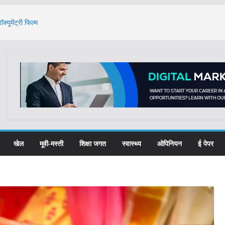
्यूमेंट्री फिल्म
: भजनलाल
े का मुद्दा: केंद्र ने
, 61 प्रतिभाओं का
खेल
मूवी-मस्ती
शिक्षा जगत
स्वास्थ्य
ओपिनियन
ई पेपर