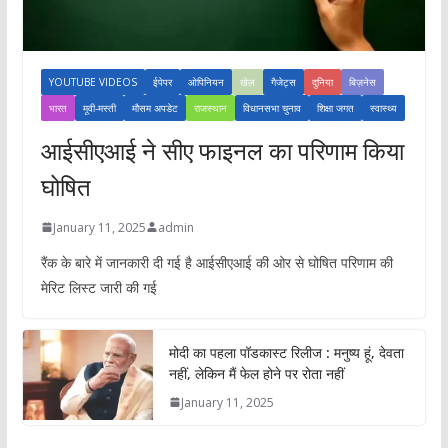
YOUTUBE VIDEOS
ईपेपर
ओपिनियन
खेल
गैजेट्स
दुनिया
बिज़नेस
भारत
मूवी-मस्ती
मौसम अपडेट
राजस्थान
विधानसभा चुनाव
शिक्षा जगत
स्वास्थ्य
आईसीएआई ने सीए फाइनल का परिणाम किया
घोषित
January 11, 2025
admin
रैंक के बारे में जानकारी दी गई है आईसीएआई की ओर से घोषित परिणाम की
मेरिट लिस्ट जारी की गई
मोदी का पहला पॉडकास्ट रिलीज : मनुष्य हूं, देवता
नहीं, लेकिन मैं फेल होने पर रोता नहीं
January 11, 2025