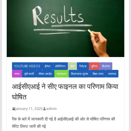
YOUTUBE VIDEOS
ईपेपर
ओपिनियन
खेल
गैजेट्स
दुनिया
बिज़नेस
भारत
मूवी-मस्ती
मौसम अपडेट
राजस्थान
विधानसभा चुनाव
शिक्षा जगत
स्वास्थ्य
आईसीएआई ने सीए फाइनल का परिणाम किया
घोषित
January 11, 2025
admin
रैंक के बारे में जानकारी दी गई है आईसीएआई की ओर से घोषित परिणाम की
मेरिट लिस्ट जारी की गई