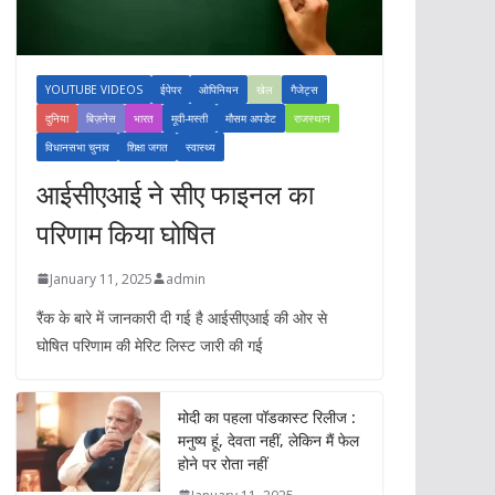
YOUTUBE VIDEOS
ईपेपर
ओपिनियन
खेल
गैजेट्स
दुनिया
बिज़नेस
भारत
मूवी-मस्ती
मौसम अपडेट
राजस्थान
विधानसभा चुनाव
शिक्षा जगत
स्वास्थ्य
आईसीएआई ने सीए फाइनल का
परिणाम किया घोषित
January 11, 2025
admin
रैंक के बारे में जानकारी दी गई है आईसीएआई की ओर से
घोषित परिणाम की मेरिट लिस्ट जारी की गई
मोदी का पहला पॉडकास्ट रिलीज :
मनुष्य हूं, देवता नहीं, लेकिन मैं फेल
होने पर रोता नहीं