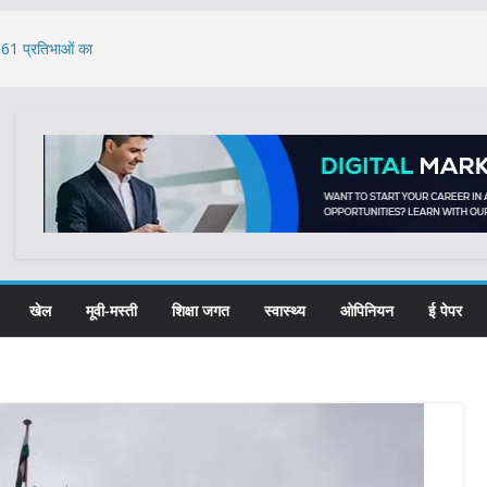
, 61 प्रतिभाओं का
 रास्ते से भेजी गई 18
: भजनलाल
े का मुद्दा: केंद्र ने
खेल
मूवी-मस्ती
शिक्षा जगत
स्वास्थ्य
ओपिनियन
ई पेपर