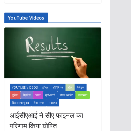
YouTube Videos
YOUTUBE VIDEOS
ईपेपर
ओपिनियन
खेल
गैजेट्स
दुनिया
बिज़नेस
भारत
मूवी-मस्ती
मौसम अपडेट
राजस्थान
विधानसभा चुनाव
शिक्षा जगत
स्वास्थ्य
आईसीएआई ने सीए फाइनल का
परिणाम किया घोषित