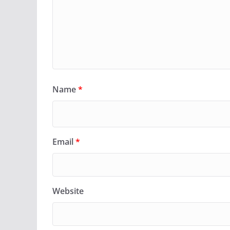
Name
*
Email
*
Website
TRENDING CELEB PHOTOS
YO
ईपेपर
ओपिनियन
खेल
गैजेट्स
दु