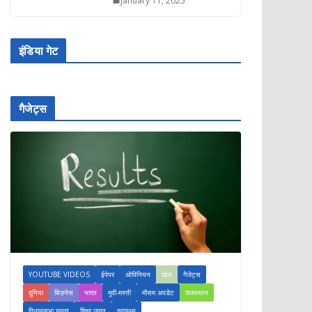
January 11, 2025
इंडिया गेट
गैजेट्स
YOUTUBE VIDEOS
ईपेपर
ओपिनियन
खेल
गैजेट्स
दुनिया
बिज़नेस
भारत
मूवी-मस्ती
मौसम अपडेट
राजस्थान
विधानसभा चुनाव
शिक्षा जगत
स्वास्थ्य