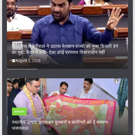
लोकसभा में बेनीवाल ने उठाया मेजबान राज्यों को मुफ्त बिजली देने
का मुद्दा: केंद्र ने कहा- ऐसा कोई प्रस्ताव विचाराधीन नहीं
August 5, 2026
राजस्थान
े
स्थानीय उत्पाद अपनाकर बुनकरों व कारीगरों को दें सम्मान:
भजनलाल
9