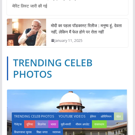
मेरिट लिस्ट जारी की गई
मोदी का पहला पॉडकास्ट रिलीज : मनुष्य हूं, देवता
नहीं, लेकिन मैं फेल होने पर रोता नहीं
January 11, 2025
TRENDING CELEB
PHOTOS
TRENDING CELEB PHOTOS
YOUTUBE VIDEOS
ईपेपर
ओपिनियन
खेल
गैजेट्स
दुनिया
बिज़नेस
भारत
मूवी-मस्ती
मौसम अपडेट
राजस्थान
विधानसभा चुनाव
शिक्षा जगत
स्वास्थ्य