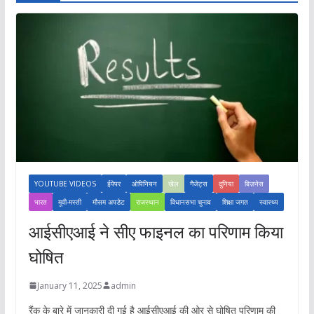
YOUTUBE VIDEOS
ईपेपर
ओपिनियन
खेल
गैजेट्स
दुनिया
बिज़नेस
भारत
मूवी-मस्ती
मौसम अपडेट
राजस्थान
विधानसभा चुनाव
शिक्षा जगत
स्वास्थ्य
आईसीएआई ने सीए फाइनल का परिणाम किया
घोषित
January 11, 2025
admin
रैंक के बारे में जानकारी दी गई है आईसीएआई की ओर से घोषित परिणाम की