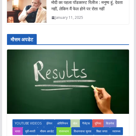
मोदी का पहला पॉडकास्ट रिलीज : मनुष्य हूं, देवता
नहीं, लेकिन मैं फेल होने पर रोता नहीं
January 11, 2025
मौसम अपडेट
YOUTUBE VIDEOS
ईपेपर
ओपिनियन
खेल
गैजेट्स
दुनिया
बिज़नेस
भारत
मूवी-मस्ती
मौसम अपडेट
राजस्थान
विधानसभा चुनाव
शिक्षा जगत
स्वास्थ्य