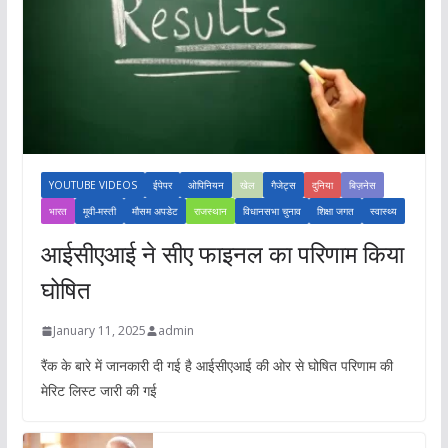
YOUTUBE VIDEOS
ईपेपर
ओपिनियन
खेल
गैजेट्स
दुनिया
बिज़नेस
भारत
मूवी-मस्ती
मौसम अपडेट
राजस्थान
विधानसभा चुनाव
शिक्षा जगत
स्वास्थ्य
आईसीएआई ने सीए फाइनल का परिणाम किया
घोषित
January 11, 2025
admin
रैंक के बारे में जानकारी दी गई है आईसीएआई की ओर से घोषित परिणाम की
मेरिट लिस्ट जारी की गई