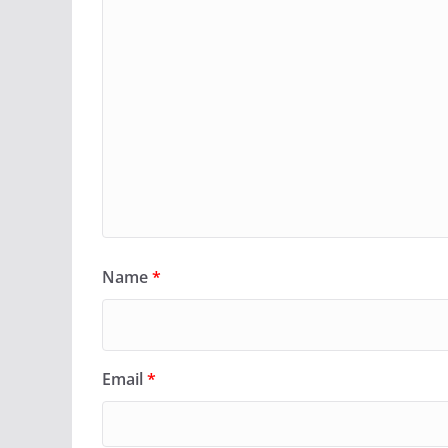
Name
*
Email
*
TRENDING CELEB PHOTOS
YO
ईपेपर
ओपिनियन
खेल
गैजेट्स
दु