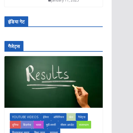
January 11, 2025
इंडिया गेट
गैजेट्स
YOUTUBE VIDEOS
ईपेपर
ओपिनियन
खेल
गैजेट्स
दुनिया
बिज़नेस
भारत
मूवी-मस्ती
मौसम अपडेट
राजस्थान
विधानसभा चुनाव
शिक्षा जगत
स्वास्थ्य