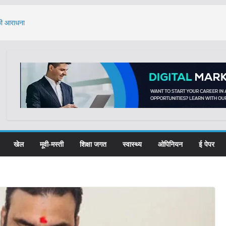
 की आराधना
े का मुद्दा: केंद्र ने
, 61 प्रतिभाओं का
्यूमेंट्री फिल्म
ात्राओं ने लिया नशा
खेल
मूवी-मस्ती
शिक्षा जगत
स्वास्थ्य
ओपिनियन
ई पेपर