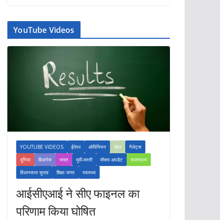
YouTube Videos
YOUTUBE VIDEOS
ईपेपर
ओपिनियन
खेल
गैजेट्स
दुनिया
बिज़नेस
भारत
मूवी-मस्ती
मौसम अपडेट
राजस्थान
विधानसभा चुनाव
शिक्षा जगत
स्वास्थ्य
आईसीएआई ने सीए फाइनल का
परिणाम किया घोषित