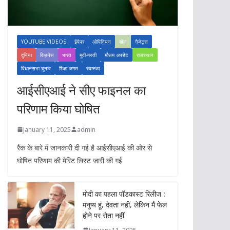
YOUTUBE VIDEOS
ईपेपर
ओपिनियन
खेल
गैजेट्स
दुनिया
बिज़नेस
भारत
मूवी-मस्ती
मौसम अपडेट
राजस्थान
विधानसभा चुनाव
शिक्षा जगत
स्वास्थ्य
आईसीएआई ने सीए फाइनल का
परिणाम किया घोषित
January 11, 2025
admin
रैंक के बारे में जानकारी दी गई है आईसीएआई की ओर से
घोषित परिणाम की मेरिट लिस्ट जारी की गई
मोदी का पहला पॉडकास्ट रिलीज :
मनुष्य हूं, देवता नहीं, लेकिन मैं फेल
होने पर रोता नहीं