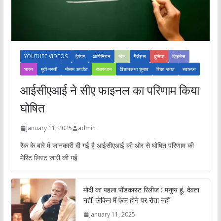
YOUTUBE VIDEOS
ईपेपर
ओपिनियन
खेल
गैजेट्स
दुनिया
बिज़नेस
भारत
मूवी-मस्ती
मौसम अपडेट
राजस्थान
विधानसभा चुनाव
शिक्षा जगत
स्वास्थ्य
आईसीएआई ने सीए फाइनल का परिणाम किया
घोषित
January 11, 2025
admin
रैंक के बारे में जानकारी दी गई है आईसीएआई की ओर से घोषित परिणाम की
मेरिट लिस्ट जारी की गई
मोदी का पहला पॉडकास्ट रिलीज : मनुष्य हूं, देवता
नहीं, लेकिन मैं फेल होने पर रोता नहीं
January 11, 2025