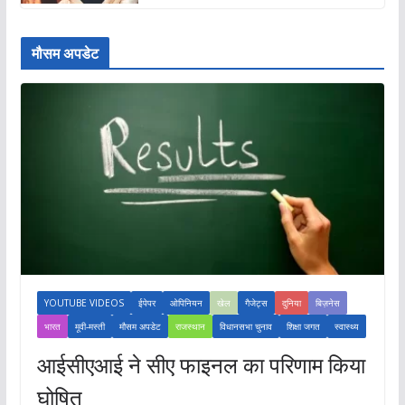
मौसम अपडेट
YOUTUBE VIDEOS
ईपेपर
ओपिनियन
खेल
गैजेट्स
दुनिया
बिज़नेस
भारत
मूवी-मस्ती
मौसम अपडेट
राजस्थान
विधानसभा चुनाव
शिक्षा जगत
स्वास्थ्य
आईसीएआई ने सीए फाइनल का परिणाम किया
घोषित