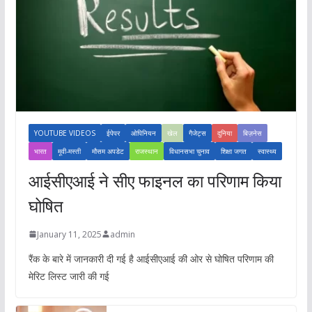
YOUTUBE VIDEOS
ईपेपर
ओपिनियन
खेल
गैजेट्स
दुनिया
बिज़नेस
भारत
मूवी-मस्ती
मौसम अपडेट
राजस्थान
विधानसभा चुनाव
शिक्षा जगत
स्वास्थ्य
आईसीएआई ने सीए फाइनल का परिणाम किया
घोषित
January 11, 2025
admin
रैंक के बारे में जानकारी दी गई है आईसीएआई की ओर से घोषित परिणाम की
मेरिट लिस्ट जारी की गई