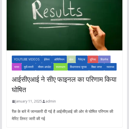
YOUTUBE VIDEOS
ईपेपर
ओपिनियन
खेल
गैजेट्स
दुनिया
बिज़नेस
भारत
मूवी-मस्ती
मौसम अपडेट
राजस्थान
विधानसभा चुनाव
शिक्षा जगत
स्वास्थ्य
आईसीएआई ने सीए फाइनल का परिणाम किया
घोषित
January 11, 2025
admin
रैंक के बारे में जानकारी दी गई है आईसीएआई की ओर से घोषित परिणाम की
मेरिट लिस्ट जारी की गई