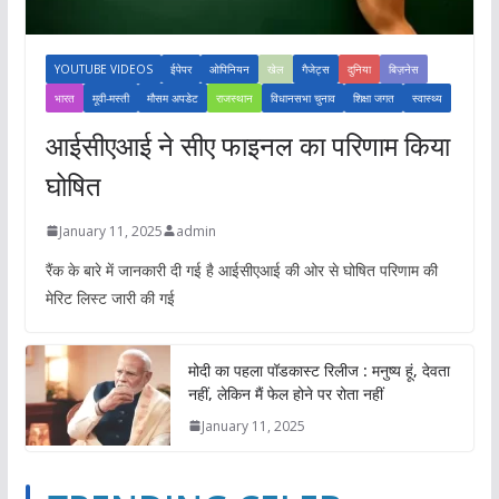
YOUTUBE VIDEOS
ईपेपर
ओपिनियन
खेल
गैजेट्स
दुनिया
बिज़नेस
भारत
मूवी-मस्ती
मौसम अपडेट
राजस्थान
विधानसभा चुनाव
शिक्षा जगत
स्वास्थ्य
आईसीएआई ने सीए फाइनल का परिणाम किया
घोषित
January 11, 2025
admin
रैंक के बारे में जानकारी दी गई है आईसीएआई की ओर से घोषित परिणाम की
मेरिट लिस्ट जारी की गई
मोदी का पहला पॉडकास्ट रिलीज : मनुष्य हूं, देवता
नहीं, लेकिन मैं फेल होने पर रोता नहीं
January 11, 2025