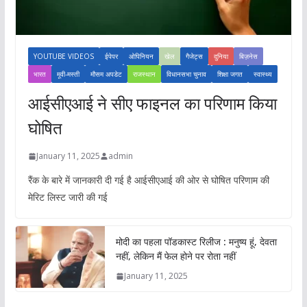
YOUTUBE VIDEOS
ईपेपर
ओपिनियन
खेल
गैजेट्स
दुनिया
बिज़नेस
भारत
मूवी-मस्ती
मौसम अपडेट
राजस्थान
विधानसभा चुनाव
शिक्षा जगत
स्वास्थ्य
आईसीएआई ने सीए फाइनल का परिणाम किया
घोषित
January 11, 2025
admin
रैंक के बारे में जानकारी दी गई है आईसीएआई की ओर से घोषित परिणाम की
मेरिट लिस्ट जारी की गई
मोदी का पहला पॉडकास्ट रिलीज : मनुष्य हूं, देवता
नहीं, लेकिन मैं फेल होने पर रोता नहीं
January 11, 2025