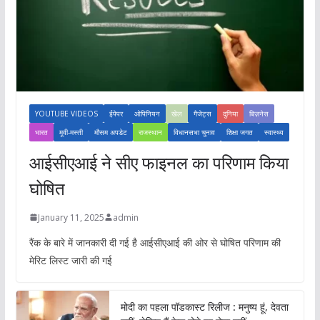
YOUTUBE VIDEOS
ईपेपर
ओपिनियन
खेल
गैजेट्स
दुनिया
बिज़नेस
भारत
मूवी-मस्ती
मौसम अपडेट
राजस्थान
विधानसभा चुनाव
शिक्षा जगत
स्वास्थ्य
आईसीएआई ने सीए फाइनल का परिणाम किया
घोषित
January 11, 2025
admin
रैंक के बारे में जानकारी दी गई है आईसीएआई की ओर से घोषित परिणाम की
मेरिट लिस्ट जारी की गई
मोदी का पहला पॉडकास्ट रिलीज : मनुष्य हूं, देवता