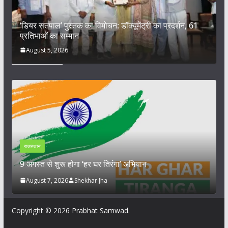
‘डियर सतपाल’ पुस्तक का विमोचन: डॉक्यूमेंट्री का प्रदर्शन, 61
प्रतिभाओं का सम्मान
August 5, 2026
राजस्थान
ल
9 अगस्त से शुरू होगा ‘हर घर तिरंगा’ अभियान
क
August 7, 2026
Shekhar Jha
Copyright © 2026
Prabhat Samwad
.