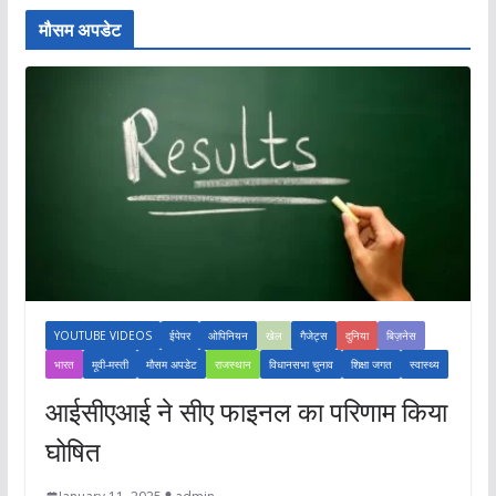
मौसम अपडेट
YOUTUBE VIDEOS
ईपेपर
ओपिनियन
खेल
गैजेट्स
दुनिया
बिज़नेस
भारत
मूवी-मस्ती
मौसम अपडेट
राजस्थान
विधानसभा चुनाव
शिक्षा जगत
स्वास्थ्य
आईसीएआई ने सीए फाइनल का परिणाम किया
घोषित