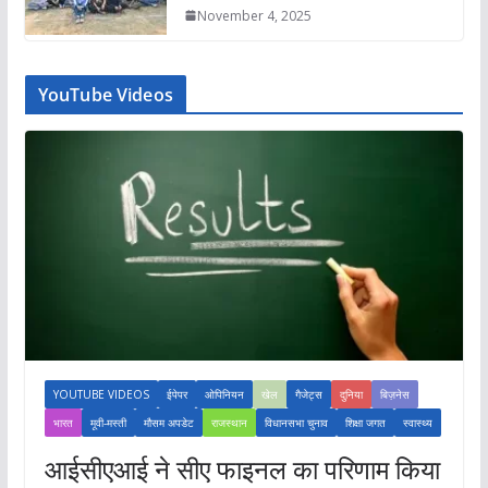
November 4, 2025
YouTube Videos
YOUTUBE VIDEOS
ईपेपर
ओपिनियन
खेल
गैजेट्स
दुनिया
बिज़नेस
भारत
मूवी-मस्ती
मौसम अपडेट
राजस्थान
विधानसभा चुनाव
शिक्षा जगत
स्वास्थ्य
आईसीएआई ने सीए फाइनल का परिणाम किया