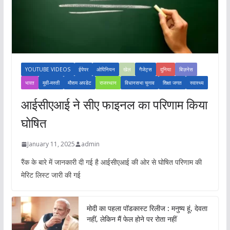
YOUTUBE VIDEOS
ईपेपर
ओपिनियन
खेल
गैजेट्स
दुनिया
बिज़नेस
भारत
मूवी-मस्ती
मौसम अपडेट
राजस्थान
विधानसभा चुनाव
शिक्षा जगत
स्वास्थ्य
आईसीएआई ने सीए फाइनल का परिणाम किया
घोषित
January 11, 2025
admin
रैंक के बारे में जानकारी दी गई है आईसीएआई की ओर से घोषित परिणाम की
मेरिट लिस्ट जारी की गई
मोदी का पहला पॉडकास्ट रिलीज : मनुष्य हूं, देवता
नहीं, लेकिन मैं फेल होने पर रोता नहीं