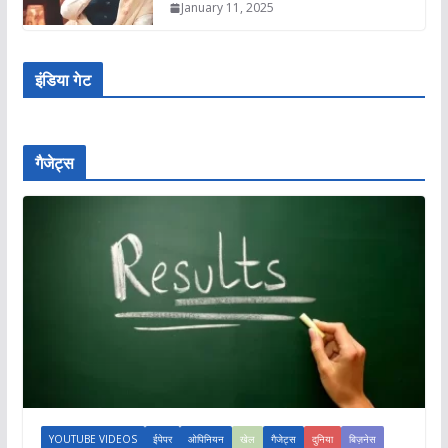
January 11, 2025
इंडिया गेट
गैजेट्स
YOUTUBE VIDEOS
ईपेपर
ओपिनियन
खेल
गैजेट्स
दुनिया
बिज़नेस