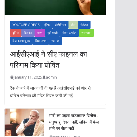
YOUTUBE VIDEOS
ईपेपर
ओपिनियन
खेल
गैजेट्स
दुनिया
बिज़नेस
भारत
मूवी-मस्ती
मौसम अपडेट
राजस्थान
विधानसभा चुनाव
शिक्षा जगत
स्वास्थ्य
आईसीएआई ने सीए फाइनल का
परिणाम किया घोषित
January 11, 2025
admin
रैंक के बारे में जानकारी दी गई है आईसीएआई की ओर से
घोषित परिणाम की मेरिट लिस्ट जारी की गई
मोदी का पहला पॉडकास्ट रिलीज :
मनुष्य हूं, देवता नहीं, लेकिन मैं फेल
होने पर रोता नहीं