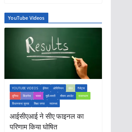
YouTube Videos
YOUTUBE VIDEOS
ईपेपर
ओपिनियन
खेल
गैजेट्स
दुनिया
बिज़नेस
भारत
मूवी-मस्ती
मौसम अपडेट
राजस्थान
विधानसभा चुनाव
शिक्षा जगत
स्वास्थ्य
आईसीएआई ने सीए फाइनल का
परिणाम किया घोषित