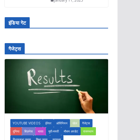
January 11, 2025
इंडिया गेट
गैजेट्स
YOUTUBE VIDEOS
ईपेपर
ओपिनियन
खेल
गैजेट्स
दुनिया
बिज़नेस
भारत
मूवी-मस्ती
मौसम अपडेट
राजस्थान
विधानसभा चुनाव
शिक्षा जगत
स्वास्थ्य