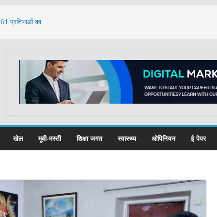
, 61 प्रतिभाओं का
्यूमेंट्री फिल्म
ात्राओं ने लिया नशा
 की आराधना
े का मुद्दा: केंद्र ने
खेल
मूवी-मस्ती
शिक्षा जगत
स्वास्थ्य
ओपिनियन
ई पेपर