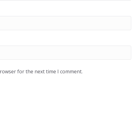
browser for the next time I comment.
UTUBE VIDEOS
निया
बिज़नेस
भारत
TRENDING CELEB PHOTOS
YOUTUBE VIDEOS