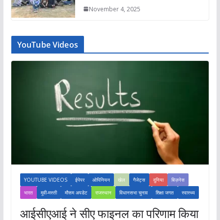
November 4, 2025
YouTube Videos
YOUTUBE VIDEOS
ईपेपर
ओपिनियन
खेल
गैजेट्स
दुनिया
बिज़नेस
भारत
मूवी-मस्ती
मौसम अपडेट
राजस्थान
विधानसभा चुनाव
शिक्षा जगत
स्वास्थ्य
आईसीएआई ने सीए फाइनल का परिणाम किया