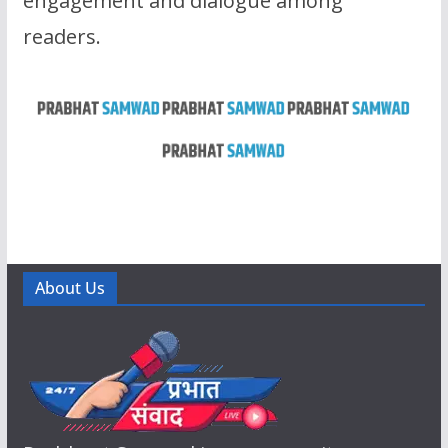
engagement and dialogue among
readers.
About Us