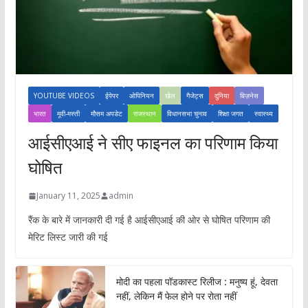
YOUTUBE VIDEOS
ईपेपर
ओपिनियन
खेल
गैजेट्स
दुनिया
बिज़नेस
भारत
मूवी-मस्ती
मौसम अपडेट
राजस्थान
विधानसभा चुनाव
शिक्षा जगत
स्वास्थ्य
आईसीएआई ने सीए फाइनल का परिणाम किया
घोषित
January 11, 2025
admin
रैंक के बारे में जानकारी दी गई है आईसीएआई की ओर से घोषित परिणाम की
मेरिट लिस्ट जारी की गई
मोदी का पहला पॉडकास्ट रिलीज : मनुष्य हूं, देवता
नहीं, लेकिन मैं फेल होने पर रोता नहीं