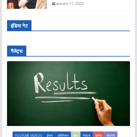
January 11, 2025
इंडिया गेट
गैजेट्स
YOUTUBE VIDEOS
ईपेपर
ओपिनियन
खेल
गैजेट्स
दुनिया
बिज़नेस