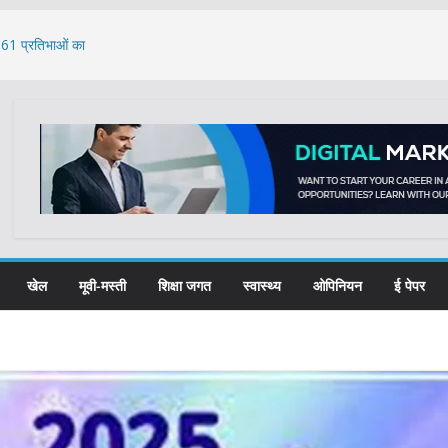
, 61 प्रतिभाओं का
 रास्ते से भेजी गई 18
: भजनलाल
े का मुद्दा: केंद्र ने
खेल
मूवी-मस्ती
शिक्षा जगत
स्वास्थ्य
ओपिनियन
ई पेपर