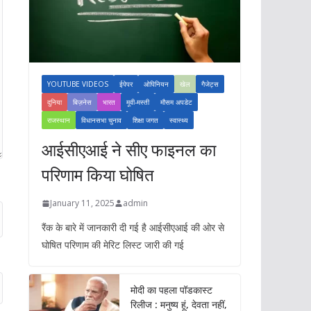
YOUTUBE VIDEOS
ईपेपर
ओपिनियन
खेल
गैजेट्स
दुनिया
बिज़नेस
भारत
मूवी-मस्ती
मौसम अपडेट
राजस्थान
विधानसभा चुनाव
शिक्षा जगत
स्वास्थ्य
आईसीएआई ने सीए फाइनल का
परिणाम किया घोषित
January 11, 2025
admin
रैंक के बारे में जानकारी दी गई है आईसीएआई की ओर से
घोषित परिणाम की मेरिट लिस्ट जारी की गई
मोदी का पहला पॉडकास्ट
रिलीज : मनुष्य हूं, देवता नहीं,