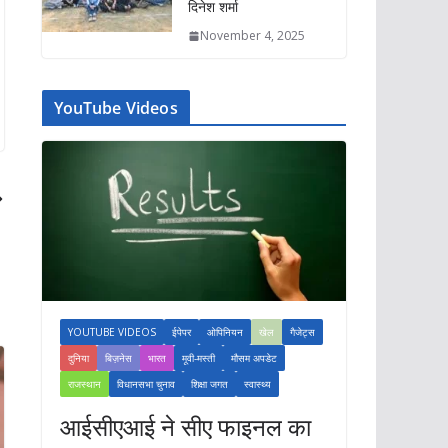
दिनेश शर्मा
November 4, 2025
YouTube Videos
YOUTUBE VIDEOS
ईपेपर
ओपिनियन
खेल
गैजेट्स
दुनिया
बिज़नेस
भारत
मूवी-मस्ती
मौसम अपडेट
राजस्थान
विधानसभा चुनाव
शिक्षा जगत
स्वास्थ्य
आईसीएआई ने सीए फाइनल का