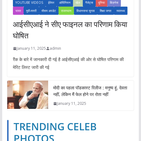
YOUTUBE VIDEOS
ईपेपर
ओपिनियन
खेल
गैजेट्स
दुनिया
बिज़नेस
भारत
मूवी-मस्ती
मौसम अपडेट
राजस्थान
विधानसभा चुनाव
शिक्षा जगत
स्वास्थ्य
आईसीएआई ने सीए फाइनल का परिणाम किया
घोषित
January 11, 2025
admin
रैंक के बारे में जानकारी दी गई है आईसीएआई की ओर से घोषित परिणाम की
मेरिट लिस्ट जारी की गई
मोदी का पहला पॉडकास्ट रिलीज : मनुष्य हूं, देवता
नहीं, लेकिन मैं फेल होने पर रोता नहीं
January 11, 2025
TRENDING CELEB
PHOTOS