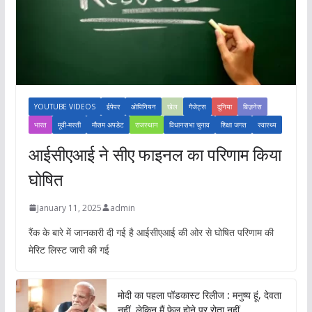
YOUTUBE VIDEOS
ईपेपर
ओपिनियन
खेल
गैजेट्स
दुनिया
बिज़नेस
भारत
मूवी-मस्ती
मौसम अपडेट
राजस्थान
विधानसभा चुनाव
शिक्षा जगत
स्वास्थ्य
आईसीएआई ने सीए फाइनल का परिणाम किया
घोषित
January 11, 2025
admin
रैंक के बारे में जानकारी दी गई है आईसीएआई की ओर से घोषित परिणाम की
मेरिट लिस्ट जारी की गई
मोदी का पहला पॉडकास्ट रिलीज : मनुष्य हूं, देवता
नहीं, लेकिन मैं फेल होने पर रोता नहीं