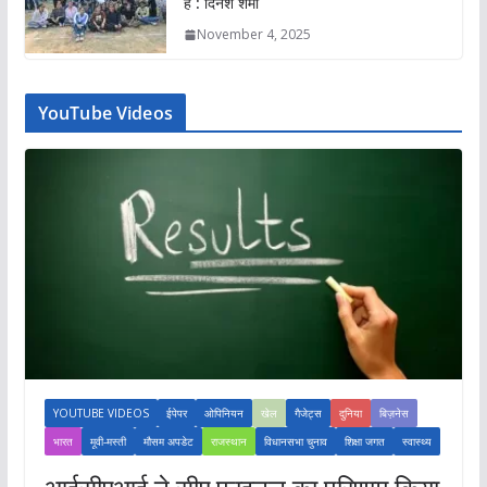
है : दिनेश शर्मा
November 4, 2025
YouTube Videos
YOUTUBE VIDEOS
ईपेपर
ओपिनियन
खेल
गैजेट्स
दुनिया
बिज़नेस
भारत
मूवी-मस्ती
मौसम अपडेट
राजस्थान
विधानसभा चुनाव
शिक्षा जगत
स्वास्थ्य