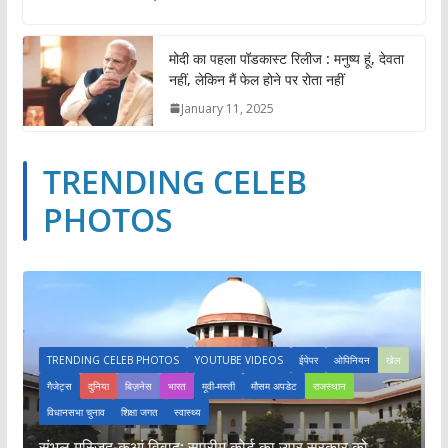
मोदी का पहला पॉडकास्ट रिलीज : मनुष्य हूं, देवता
नहीं, लेकिन मैं फेल होने पर रोता नहीं
January 11, 2025
TRENDING CELEB
PHOTOS
UBE VIDEOS
ईपेपर
ओपिनियन
खेल
TRENDING CELEB PHOTOS
YOUTUBE VID
स्ती
मौसम अपडेट
राजस्थान
गैजेट्स
दुनिया
बिज़नेस
भारत
मूवी-मस्ती
मौसम
विधानसभा चुनाव
शिक्षा जगत
स्वास्थ्य
म कोर्ट का उप्र सरकार को
मोदी का पहला पॉडकास्ट रिलीज : मनुष्य हूं,