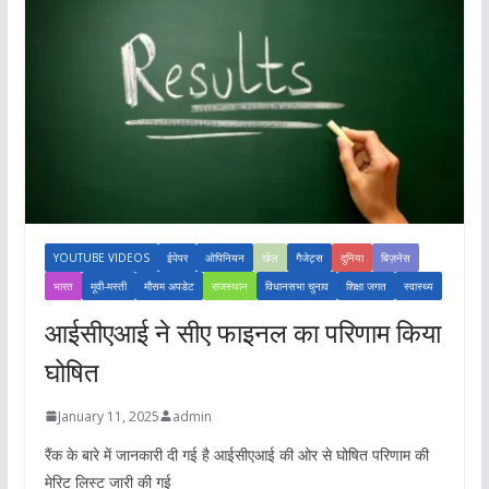
YOUTUBE VIDEOS
ईपेपर
ओपिनियन
खेल
गैजेट्स
दुनिया
बिज़नेस
भारत
मूवी-मस्ती
मौसम अपडेट
राजस्थान
विधानसभा चुनाव
शिक्षा जगत
स्वास्थ्य
आईसीएआई ने सीए फाइनल का परिणाम किया
घोषित
January 11, 2025
admin
रैंक के बारे में जानकारी दी गई है आईसीएआई की ओर से घोषित परिणाम की
मेरिट लिस्ट जारी की गई