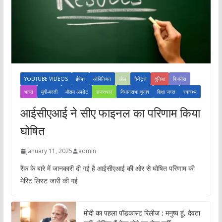
YOUTUBE VIDEOS
ईपेपर
ओपिनियन
खेल
गैजेट्स
दुनिया
बिज़नेस
भारत
मूवी-मस्ती
मौसम अपडेट
राजस्थान
विधानसभा चुनाव
शिक्षा जगत
स्वास्थ्य
आईसीएआई ने सीए फाइनल का परिणाम किया
घोषित
January 11, 2025
admin
रैंक के बारे में जानकारी दी गई है आईसीएआई की ओर से घोषित परिणाम की
मेरिट लिस्ट जारी की गई
मोदी का पहला पॉडकास्ट रिलीज : मनुष्य हूं, देवता