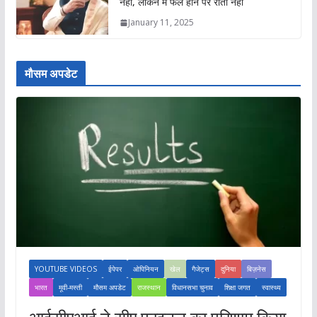
नहीं, लेकिन मैं फेल होने पर रोता नहीं
January 11, 2025
मौसम अपडेट
YOUTUBE VIDEOS
ईपेपर
ओपिनियन
खेल
गैजेट्स
दुनिया
बिज़नेस
भारत
मूवी-मस्ती
मौसम अपडेट
राजस्थान
विधानसभा चुनाव
शिक्षा जगत
स्वास्थ्य