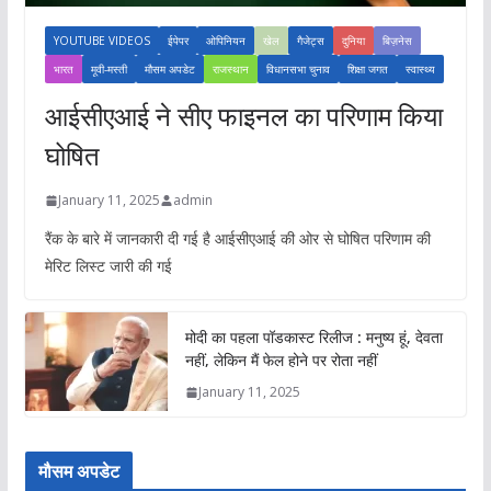
YOUTUBE VIDEOS
ईपेपर
ओपिनियन
खेल
गैजेट्स
दुनिया
बिज़नेस
भारत
मूवी-मस्ती
मौसम अपडेट
राजस्थान
विधानसभा चुनाव
शिक्षा जगत
स्वास्थ्य
आईसीएआई ने सीए फाइनल का परिणाम किया
घोषित
January 11, 2025
admin
रैंक के बारे में जानकारी दी गई है आईसीएआई की ओर से घोषित परिणाम की
मेरिट लिस्ट जारी की गई
मोदी का पहला पॉडकास्ट रिलीज : मनुष्य हूं, देवता
नहीं, लेकिन मैं फेल होने पर रोता नहीं
January 11, 2025
मौसम अपडेट