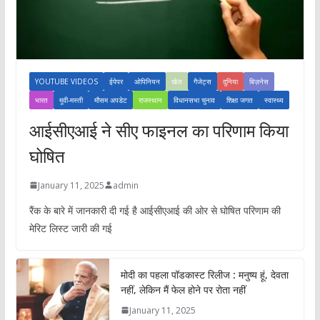
YOUTUBE VIDEOS
ईपेपर
ओपिनियन
खेल
गैजेट्स
दुनिया
बिज़नेस
भारत
मूवी-मस्ती
मौसम अपडेट
राजस्थान
विधानसभा चुनाव
शिक्षा जगत
स्वास्थ्य
आईसीएआई ने सीए फाइनल का परिणाम किया
घोषित
January 11, 2025
admin
रैंक के बारे में जानकारी दी गई है आईसीएआई की ओर से घोषित परिणाम की
मेरिट लिस्ट जारी की गई
मोदी का पहला पॉडकास्ट रिलीज : मनुष्य हूं, देवता
नहीं, लेकिन मैं फेल होने पर रोता नहीं
January 11, 2025