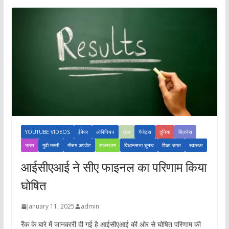
YOUTUBE VIDEOS
ईपेपर
ओपिनियन
खेल
गैजेट्स
दुनिया
बिज़नेस
भारत
मूवी-मस्ती
मौसम अपडेट
राजस्थान
विधानसभा चुनाव
शिक्षा जगत
स्वास्थ्य
आईसीएआई ने सीए फाइनल का परिणाम किया
घोषित
January 11, 2025
admin
रैंक के बारे में जानकारी दी गई है आईसीएआई की ओर से घोषित परिणाम की