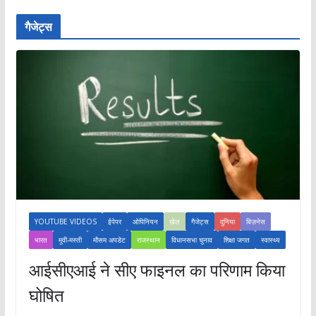
गैजेट्स
YOUTUBE VIDEOS
ईपेपर
ओपिनियन
खेल
गैजेट्स
दुनिया
बिज़नेस
भारत
मूवी-मस्ती
मौसम अपडेट
राजस्थान
विधानसभा चुनाव
शिक्षा जगत
स्वास्थ्य
आईसीएआई ने सीए फाइनल का परिणाम किया
घोषित