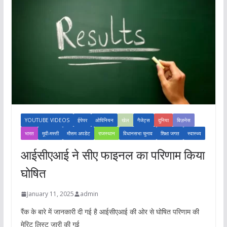
YOUTUBE VIDEOS
ईपेपर
ओपिनियन
खेल
गैजेट्स
दुनिया
बिज़नेस
भारत
मूवी-मस्ती
मौसम अपडेट
राजस्थान
विधानसभा चुनाव
शिक्षा जगत
स्वास्थ्य
आईसीएआई ने सीए फाइनल का परिणाम किया
घोषित
January 11, 2025
admin
रैंक के बारे में जानकारी दी गई है आईसीएआई की ओर से घोषित परिणाम की
मेरिट लिस्ट जारी की गई