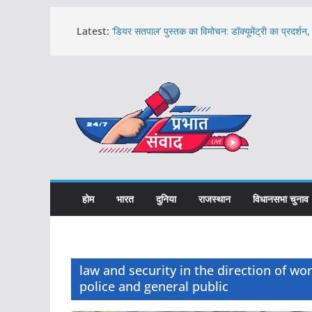
Skip
Latest:
‘डियर सतपाल’ पुस्तक का विमोचन: डॉक्यूमेंट्री का प्रदर्शन
to
सम्मान
बिहार के मखाने की ऑस्ट्रेलिया तक पहुंच: पहली बार समुद्री
content
टन की खेप
स्थानीय उत्पाद अपनाकर बुनकरों व कारीगरों को दें सम्मान
9 अगस्त से शुरू होगा ‘हर घर तिरंगा’ अभियान
लोकसभा में बेनीवाल ने उठाया मेजबान राज्यों को मुफ्त बिजली देन
कहा- ऐसा कोई प्रस्ताव विचाराधीन नहीं
होम
भारत
दुनिया
राजस्थान
विधानसभा चुनाव
law and security in the direction of w
police and general public