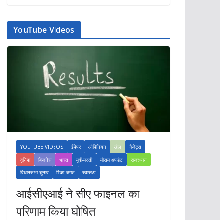
YouTube Videos
YOUTUBE VIDEOS
ईपेपर
ओपिनियन
खेल
गैजेट्स
दुनिया
बिज़नेस
भारत
मूवी-मस्ती
मौसम अपडेट
राजस्थान
विधानसभा चुनाव
शिक्षा जगत
स्वास्थ्य
आईसीएआई ने सीए फाइनल का
परिणाम किया घोषित