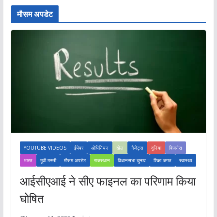
मौसम अपडेट
YOUTUBE VIDEOS
ईपेपर
ओपिनियन
खेल
गैजेट्स
दुनिया
बिज़नेस
भारत
मूवी-मस्ती
मौसम अपडेट
राजस्थान
विधानसभा चुनाव
शिक्षा जगत
स्वास्थ्य
आईसीएआई ने सीए फाइनल का परिणाम किया
घोषित