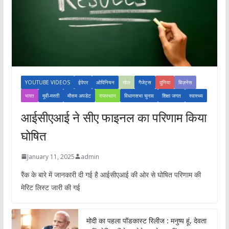
YOUTUBE VIDEOS
ईपेपर
ओपिनियन
खेल
गैजेट्स
दुनिया
बिज़नेस
भारत
मूवी-मस्ती
मौसम अपडेट
राजस्थान
विधानसभा चुनाव
शिक्षा जगत
स्वास्थ्य
आईसीएआई ने सीए फाइनल का परिणाम किया
घोषित
January 11, 2025
admin
रैंक के बारे में जानकारी दी गई है आईसीएआई की ओर से घोषित परिणाम की
मेरिट लिस्ट जारी की गई
मोदी का पहला पॉडकास्ट रिलीज : मनुष्य हूं, देवता