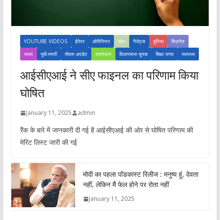
YOUTUBE VIDEOS
ईपेपर
ओपिनियन
खेल
गैजेट्स
दुनिया
बिज़नेस
भारत
मूवी-मस्ती
मौसम अपडेट
राजस्थान
विधानसभा चुनाव
शिक्षा जगत
स्वास्थ्य
आईसीएआई ने सीए फाइनल का परिणाम किया
घोषित
January 11, 2025
admin
रैंक के बारे में जानकारी दी गई है आईसीएआई की ओर से घोषित परिणाम की
मेरिट लिस्ट जारी की गई
मोदी का पहला पॉडकास्ट रिलीज : मनुष्य हूं, देवता
नहीं, लेकिन मैं फेल होने पर रोता नहीं
January 11, 2025