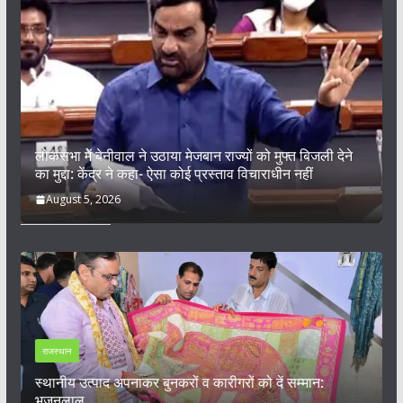
लोकसभा में बेनीवाल ने उठाया मेजबान राज्यों को मुफ्त बिजली देने
का मुद्दा: केंद्र ने कहा- ऐसा कोई प्रस्ताव विचाराधीन नहीं
August 5, 2026
राजस्थान
े
स्थानीय उत्पाद अपनाकर बुनकरों व कारीगरों को दें सम्मान:
भजनलाल
9