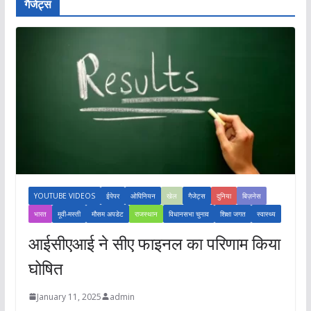
गैजेट्स
YOUTUBE VIDEOS
ईपेपर
ओपिनियन
खेल
गैजेट्स
दुनिया
बिज़नेस
भारत
मूवी-मस्ती
मौसम अपडेट
राजस्थान
विधानसभा चुनाव
शिक्षा जगत
स्वास्थ्य
आईसीएआई ने सीए फाइनल का परिणाम किया
घोषित
January 11, 2025
admin