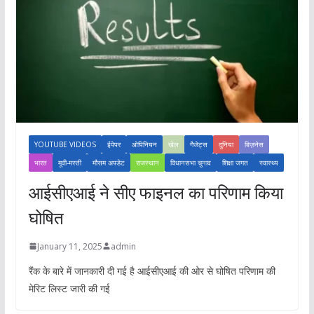
YOUTUBE VIDEOS
ईपेपर
ओपिनियन
खेल
गैजेट्स
दुनिया
बिज़नेस
भारत
मूवी-मस्ती
मौसम अपडेट
राजस्थान
विधानसभा चुनाव
शिक्षा जगत
स्वास्थ्य
आईसीएआई ने सीए फाइनल का परिणाम किया
घोषित
January 11, 2025
admin
रैंक के बारे में जानकारी दी गई है आईसीएआई की ओर से घोषित परिणाम की
मेरिट लिस्ट जारी की गई