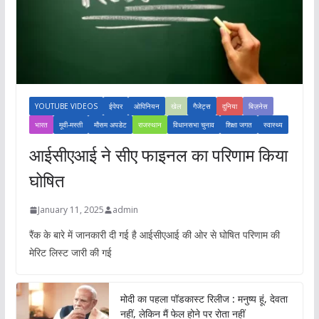
YOUTUBE VIDEOS
ईपेपर
ओपिनियन
खेल
गैजेट्स
दुनिया
बिज़नेस
भारत
मूवी-मस्ती
मौसम अपडेट
राजस्थान
विधानसभा चुनाव
शिक्षा जगत
स्वास्थ्य
आईसीएआई ने सीए फाइनल का परिणाम किया
घोषित
January 11, 2025
admin
रैंक के बारे में जानकारी दी गई है आईसीएआई की ओर से घोषित परिणाम की
मेरिट लिस्ट जारी की गई
मोदी का पहला पॉडकास्ट रिलीज : मनुष्य हूं, देवता
नहीं, लेकिन मैं फेल होने पर रोता नहीं