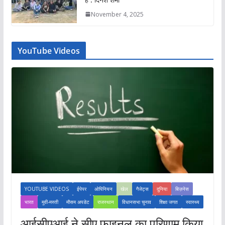
November 4, 2025
YouTube Videos
YOUTUBE VIDEOS
ईपेपर
ओपिनियन
खेल
गैजेट्स
दुनिया
बिज़नेस
भारत
मूवी-मस्ती
मौसम अपडेट
राजस्थान
विधानसभा चुनाव
शिक्षा जगत
स्वास्थ्य
आईसीएआई ने सीए फाइनल का परिणाम किया