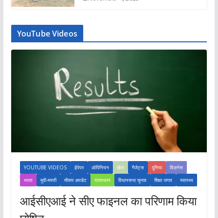
YouTube Videos
YOUTUBE VIDEOS
ईपेपर
ओपिनियन
खेल
गैजेट्स
दुनिया
बिज़नेस
भारत
मूवी-मस्ती
मौसम अपडेट
राजस्थान
विधानसभा चुनाव
शिक्षा जगत
स्वास्थ्य
आईसीएआई ने सीए फाइनल का परिणाम किया