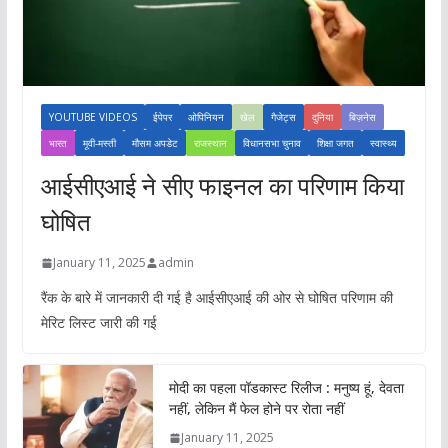
YOUTUBE VIDEOS
ईपेपर
ओपिनियन
खेल
गैजेट्स
दुनिया
बिज़नेस
भारत
मूवी-मस्ती
मौसम अपडेट
राजस्थान
विधानसभा चुनाव
शिक्षा जगत
स्वास्थ्य
आईसीएआई ने सीए फाइनल का परिणाम किया
घोषित
January 11, 2025
admin
रैंक के बारे में जानकारी दी गई है आईसीएआई की ओर से घोषित परिणाम की
मेरिट लिस्ट जारी की गई
मोदी का पहला पॉडकास्ट रिलीज : मनुष्य हूं, देवता
नहीं, लेकिन मैं फेल होने पर रोता नहीं
January 11, 2025