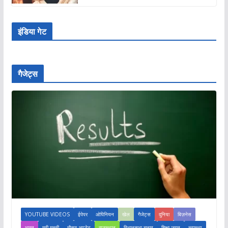
इंडिया गेट
गैजेट्स
YOUTUBE VIDEOS
ईपेपर
ओपिनियन
खेल
गैजेट्स
दुनिया
बिज़नेस
भारत
मूवी-मस्ती
मौसम अपडेट
राजस्थान
विधानसभा चुनाव
शिक्षा जगत
स्वास्थ्य