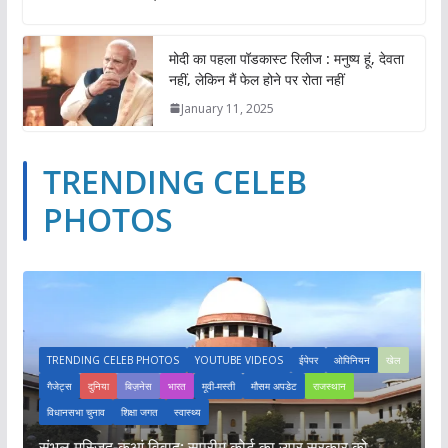
मोदी का पहला पॉडकास्ट रिलीज : मनुष्य हूं, देवता
नहीं, लेकिन मैं फेल होने पर रोता नहीं
January 11, 2025
TRENDING CELEB
PHOTOS
TRENDING CELEB PHOTOS
YOUTUBE VIDEOS
ईपेपर
ओपिनियन
खेल
गैजेट्स
दुनिया
बिज़नेस
भारत
मूवी-मस्ती
मौसम अपडेट
राजस्थान
विधानसभा चुनाव
शिक्षा जगत
स्वास्थ्य
संभल मस्जिद-कुआं विवाद: सुप्रीम कोर्ट का उप्र सरकार को
म