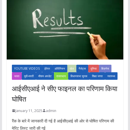
YOUTUBE VIDEOS
ईपेपर
ओपिनियन
खेल
गैजेट्स
दुनिया
बिज़नेस
भारत
मूवी-मस्ती
मौसम अपडेट
राजस्थान
विधानसभा चुनाव
शिक्षा जगत
स्वास्थ्य
आईसीएआई ने सीए फाइनल का परिणाम किया
घोषित
January 11, 2025
admin
रैंक के बारे में जानकारी दी गई है आईसीएआई की ओर से घोषित परिणाम की
मेरिट लिस्ट जारी की गई