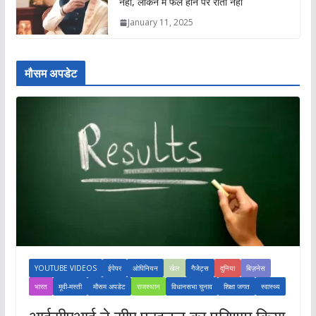
नहीं, लेकिन मैं फेल होने पर रोता नहीं
January 11, 2025
मौसम अपडेट
YOUTUBE VIDEOS
ईपेपर
ओपिनियन
खेल
गैजेट्स
दुनिया
बिज़नेस
भारत
मूवी-मस्ती
मौसम अपडेट
राजस्थान
विधानसभा चुनाव
शिक्षा जगत
स्वास्थ्य