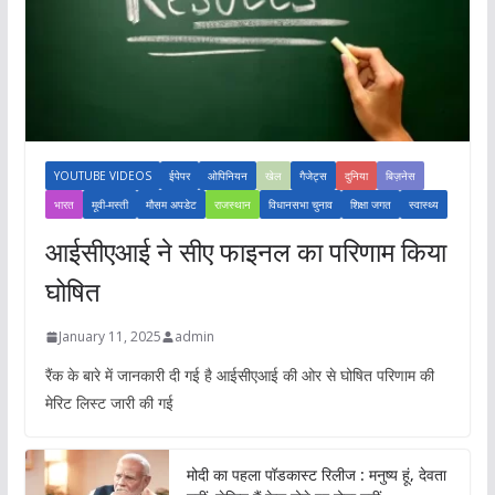
YOUTUBE VIDEOS
ईपेपर
ओपिनियन
खेल
गैजेट्स
दुनिया
बिज़नेस
भारत
मूवी-मस्ती
मौसम अपडेट
राजस्थान
विधानसभा चुनाव
शिक्षा जगत
स्वास्थ्य
आईसीएआई ने सीए फाइनल का परिणाम किया
घोषित
January 11, 2025
admin
रैंक के बारे में जानकारी दी गई है आईसीएआई की ओर से घोषित परिणाम की
मेरिट लिस्ट जारी की गई
मोदी का पहला पॉडकास्ट रिलीज : मनुष्य हूं, देवता