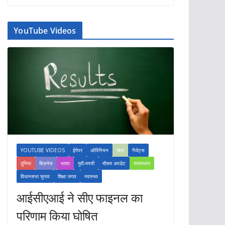
YouTube Videos
YOUTUBE VIDEOS
ईपेपर
ओपिनियन
खेल
गैजेट्स
दुनिया
बिज़नेस
भारत
मूवी-मस्ती
मौसम अपडेट
राजस्थान
विधानसभा चुनाव
शिक्षा जगत
स्वास्थ्य
आईसीएआई ने सीए फाइनल का
परिणाम किया घोषित