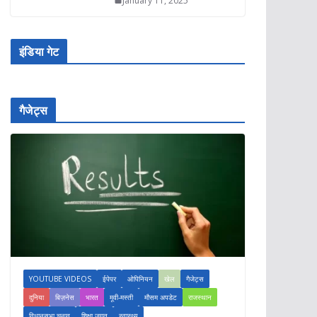
January 11, 2025
इंडिया गेट
गैजेट्स
YOUTUBE VIDEOS
ईपेपर
ओपिनियन
खेल
गैजेट्स
दुनिया
बिज़नेस
भारत
मूवी-मस्ती
मौसम अपडेट
राजस्थान
विधानसभा चुनाव
शिक्षा जगत
स्वास्थ्य