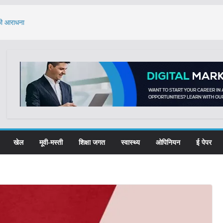
 की आराधना
े का मुद्दा: केंद्र ने
, 61 प्रतिभाओं का
्यूमेंट्री फिल्म
ात्राओं ने लिया नशा
खेल
मूवी-मस्ती
शिक्षा जगत
स्वास्थ्य
ओपिनियन
ई पेपर