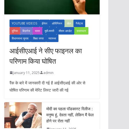
YOUTUBE VIDEOS
ईपेपर
ओपिनियन
खेल
गैजेट्स
दुनिया
बिज़नेस
भारत
मूवी-मस्ती
मौसम अपडेट
राजस्थान
विधानसभा चुनाव
शिक्षा जगत
स्वास्थ्य
आईसीएआई ने सीए फाइनल का
परिणाम किया घोषित
January 11, 2025
admin
रैंक के बारे में जानकारी दी गई है आईसीएआई की ओर से
घोषित परिणाम की मेरिट लिस्ट जारी की गई
मोदी का पहला पॉडकास्ट रिलीज :
मनुष्य हूं, देवता नहीं, लेकिन मैं फेल
होने पर रोता नहीं