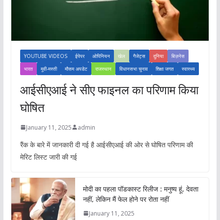
YOUTUBE VIDEOS
ईपेपर
ओपिनियन
खेल
गैजेट्स
दुनिया
बिज़नेस
भारत
मूवी-मस्ती
मौसम अपडेट
राजस्थान
विधानसभा चुनाव
शिक्षा जगत
स्वास्थ्य
आईसीएआई ने सीए फाइनल का परिणाम किया
घोषित
January 11, 2025
admin
रैंक के बारे में जानकारी दी गई है आईसीएआई की ओर से घोषित परिणाम की
मेरिट लिस्ट जारी की गई
मोदी का पहला पॉडकास्ट रिलीज : मनुष्य हूं, देवता
नहीं, लेकिन मैं फेल होने पर रोता नहीं
January 11, 2025