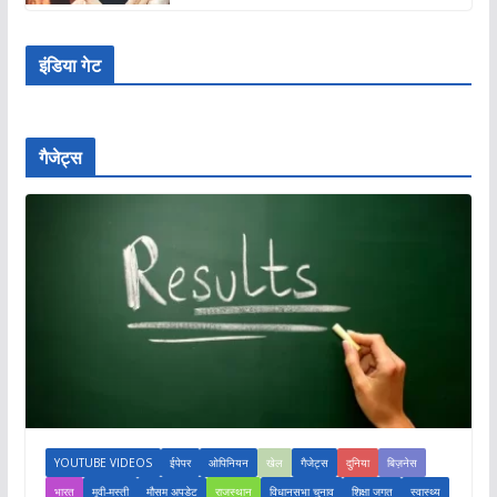
इंडिया गेट
गैजेट्स
YOUTUBE VIDEOS
ईपेपर
ओपिनियन
खेल
गैजेट्स
दुनिया
बिज़नेस
भारत
मूवी-मस्ती
मौसम अपडेट
राजस्थान
विधानसभा चुनाव
शिक्षा जगत
स्वास्थ्य