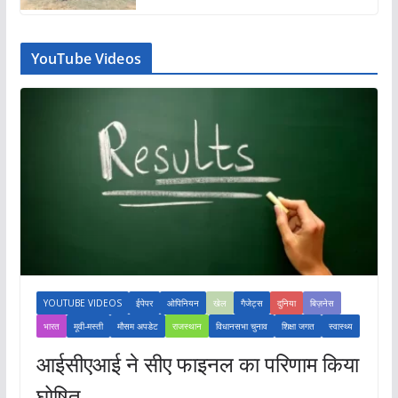
YouTube Videos
YOUTUBE VIDEOS
ईपेपर
ओपिनियन
खेल
गैजेट्स
दुनिया
बिज़नेस
भारत
मूवी-मस्ती
मौसम अपडेट
राजस्थान
विधानसभा चुनाव
शिक्षा जगत
स्वास्थ्य
आईसीएआई ने सीए फाइनल का परिणाम किया
घोषित