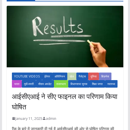
YOUTUBE VIDEOS
ईपेपर
ओपिनियन
खेल
गैजेट्स
दुनिया
बिज़नेस
भारत
मूवी-मस्ती
मौसम अपडेट
राजस्थान
विधानसभा चुनाव
शिक्षा जगत
स्वास्थ्य
आईसीएआई ने सीए फाइनल का परिणाम किया
घोषित
January 11, 2025
admin
रैंक के बारे में जानकारी दी गई है आईसीएआई की ओर से घोषित परिणाम की