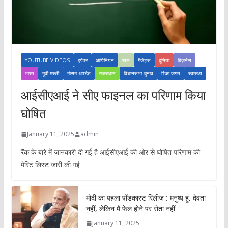
YOUTUBE VIDEOS
ईपेपर
ओपिनियन
खेल
गैजेट्स
दुनिया
बिज़नेस
भारत
मूवी-मस्ती
मौसम अपडेट
राजस्थान
विधानसभा चुनाव
शिक्षा जगत
स्वास्थ्य
आईसीएआई ने सीए फाइनल का परिणाम किया
घोषित
January 11, 2025
admin
रैंक के बारे में जानकारी दी गई है आईसीएआई की ओर से घोषित परिणाम की
मेरिट लिस्ट जारी की गई
मोदी का पहला पॉडकास्ट रिलीज : मनुष्य हूं, देवता
नहीं, लेकिन मैं फेल होने पर रोता नहीं
January 11, 2025