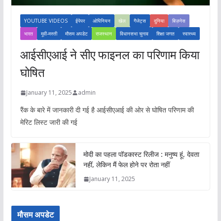
YOUTUBE VIDEOS
ईपेपर
ओपिनियन
खेल
गैजेट्स
दुनिया
बिज़नेस
भारत
मूवी-मस्ती
मौसम अपडेट
राजस्थान
विधानसभा चुनाव
शिक्षा जगत
स्वास्थ्य
आईसीएआई ने सीए फाइनल का परिणाम किया
घोषित
January 11, 2025
admin
रैंक के बारे में जानकारी दी गई है आईसीएआई की ओर से घोषित परिणाम की
मेरिट लिस्ट जारी की गई
मोदी का पहला पॉडकास्ट रिलीज : मनुष्य हूं, देवता
नहीं, लेकिन मैं फेल होने पर रोता नहीं
January 11, 2025
मौसम अपडेट