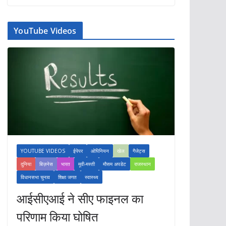
YouTube Videos
YOUTUBE VIDEOS
ईपेपर
ओपिनियन
खेल
गैजेट्स
दुनिया
बिज़नेस
भारत
मूवी-मस्ती
मौसम अपडेट
राजस्थान
विधानसभा चुनाव
शिक्षा जगत
स्वास्थ्य
आईसीएआई ने सीए फाइनल का
परिणाम किया घोषित