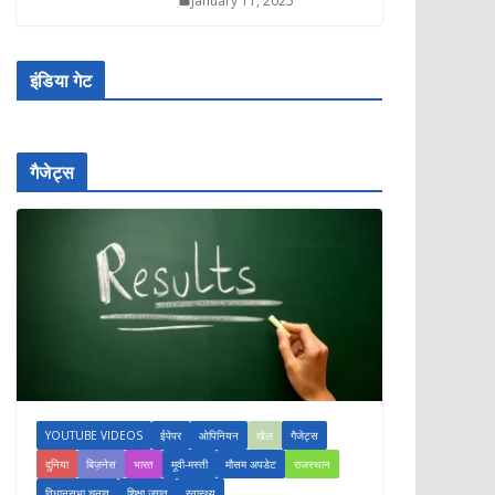
January 11, 2025
इंडिया गेट
गैजेट्स
YOUTUBE VIDEOS
ईपेपर
ओपिनियन
खेल
गैजेट्स
दुनिया
बिज़नेस
भारत
मूवी-मस्ती
मौसम अपडेट
राजस्थान
विधानसभा चुनाव
शिक्षा जगत
स्वास्थ्य