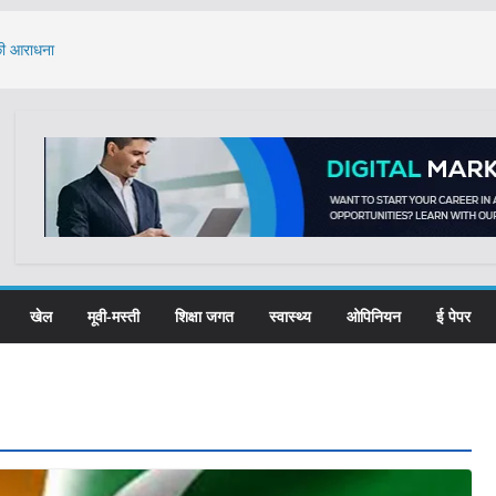
 की आराधना
े का मुद्दा: केंद्र ने
, 61 प्रतिभाओं का
्यूमेंट्री फिल्म
ात्राओं ने लिया नशा
खेल
मूवी-मस्ती
शिक्षा जगत
स्वास्थ्य
ओपिनियन
ई पेपर