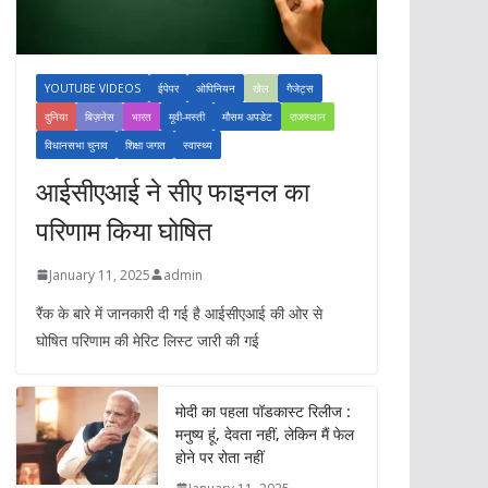
YOUTUBE VIDEOS
ईपेपर
ओपिनियन
खेल
गैजेट्स
दुनिया
बिज़नेस
भारत
मूवी-मस्ती
मौसम अपडेट
राजस्थान
विधानसभा चुनाव
शिक्षा जगत
स्वास्थ्य
आईसीएआई ने सीए फाइनल का
परिणाम किया घोषित
January 11, 2025
admin
रैंक के बारे में जानकारी दी गई है आईसीएआई की ओर से
घोषित परिणाम की मेरिट लिस्ट जारी की गई
मोदी का पहला पॉडकास्ट रिलीज :
मनुष्य हूं, देवता नहीं, लेकिन मैं फेल
होने पर रोता नहीं