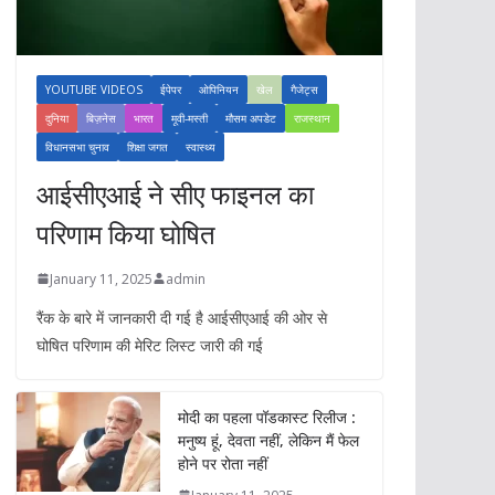
YOUTUBE VIDEOS
ईपेपर
ओपिनियन
खेल
गैजेट्स
दुनिया
बिज़नेस
भारत
मूवी-मस्ती
मौसम अपडेट
राजस्थान
विधानसभा चुनाव
शिक्षा जगत
स्वास्थ्य
आईसीएआई ने सीए फाइनल का
परिणाम किया घोषित
January 11, 2025
admin
रैंक के बारे में जानकारी दी गई है आईसीएआई की ओर से
घोषित परिणाम की मेरिट लिस्ट जारी की गई
मोदी का पहला पॉडकास्ट रिलीज :
मनुष्य हूं, देवता नहीं, लेकिन मैं फेल
होने पर रोता नहीं