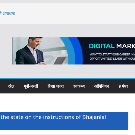
 की आराधना
े का मुद्दा: केंद्र ने
, 61 प्रतिभाओं का
्यूमेंट्री फिल्म
ात्राओं ने लिया नशा
खेल
मूवी-मस्ती
शिक्षा जगत
स्वास्थ्य
ओपिनियन
ई पेपर
he state on the instructions of Bhajanlal