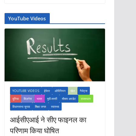
YouTube Videos
YOUTUBE VIDEOS
ईपेपर
ओपिनियन
खेल
गैजेट्स
दुनिया
बिज़नेस
भारत
मूवी-मस्ती
मौसम अपडेट
राजस्थान
विधानसभा चुनाव
शिक्षा जगत
स्वास्थ्य
आईसीएआई ने सीए फाइनल का
परिणाम किया घोषित