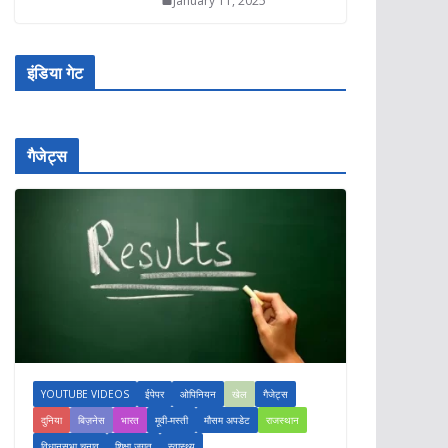
January 11, 2025
इंडिया गेट
गैजेट्स
YOUTUBE VIDEOS
ईपेपर
ओपिनियन
खेल
गैजेट्स
दुनिया
बिज़नेस
भारत
मूवी-मस्ती
मौसम अपडेट
राजस्थान
विधानसभा चुनाव
शिक्षा जगत
स्वास्थ्य