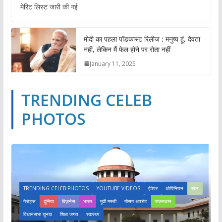
मेरिट लिस्ट जारी की गई
मोदी का पहला पॉडकास्ट रिलीज : मनुष्य हूं, देवता
नहीं, लेकिन मैं फेल होने पर रोता नहीं
January 11, 2025
TRENDING CELEB
PHOTOS
TRENDING CELEB PHOTOS
YOUTUBE VIDEOS
ईपेपर
ओपिनियन
खेल
गैजेट्स
दुनिया
बिज़नेस
भारत
मूवी-मस्ती
मौसम अपडेट
राजस्थान
विधानसभा चुनाव
शिक्षा जगत
स्वास्थ्य