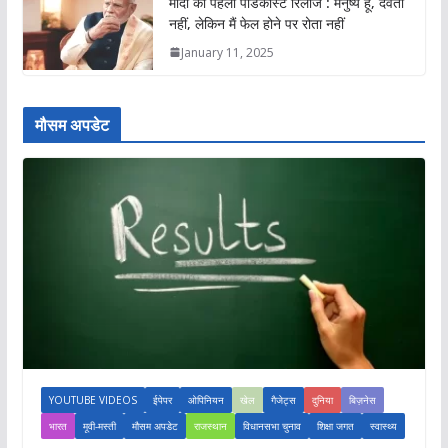
मोदी का पहला पॉडकास्ट रिलीज : मनुष्य हूं, देवता
नहीं, लेकिन मैं फेल होने पर रोता नहीं
January 11, 2025
मौसम अपडेट
YOUTUBE VIDEOS
ईपेपर
ओपिनियन
खेल
गैजेट्स
दुनिया
बिज़नेस
भारत
मूवी-मस्ती
मौसम अपडेट
राजस्थान
विधानसभा चुनाव
शिक्षा जगत
स्वास्थ्य