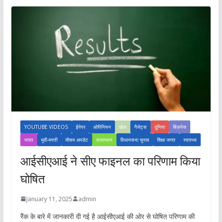
YOUTUBE VIDEOS
ईपेपर
ओपिनियन
खेल
गैजेट्स
दुनिया
बिज़नेस
भारत
मूवी-मस्ती
मौसम अपडेट
राजस्थान
विधानसभा चुनाव
शिक्षा जगत
स्वास्थ्य
आईसीएआई ने सीए फाइनल का परिणाम किया
घोषित
January 11, 2025
admin
रैंक के बारे में जानकारी दी गई है आईसीएआई की ओर से घोषित परिणाम की