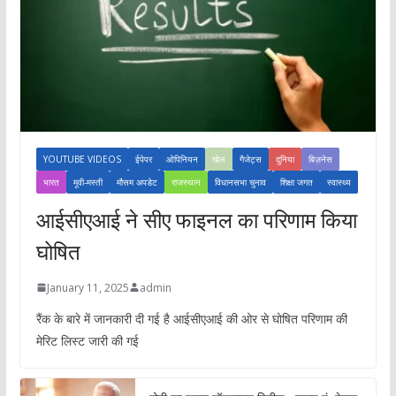
YOUTUBE VIDEOS
ईपेपर
ओपिनियन
खेल
गैजेट्स
दुनिया
बिज़नेस
भारत
मूवी-मस्ती
मौसम अपडेट
राजस्थान
विधानसभा चुनाव
शिक्षा जगत
स्वास्थ्य
आईसीएआई ने सीए फाइनल का परिणाम किया
घोषित
January 11, 2025
admin
रैंक के बारे में जानकारी दी गई है आईसीएआई की ओर से घोषित परिणाम की
मेरिट लिस्ट जारी की गई