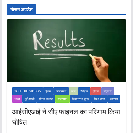
मौसम अपडेट
YOUTUBE VIDEOS
ईपेपर
ओपिनियन
खेल
गैजेट्स
दुनिया
बिज़नेस
भारत
मूवी-मस्ती
मौसम अपडेट
राजस्थान
विधानसभा चुनाव
शिक्षा जगत
स्वास्थ्य
आईसीएआई ने सीए फाइनल का परिणाम किया
घोषित