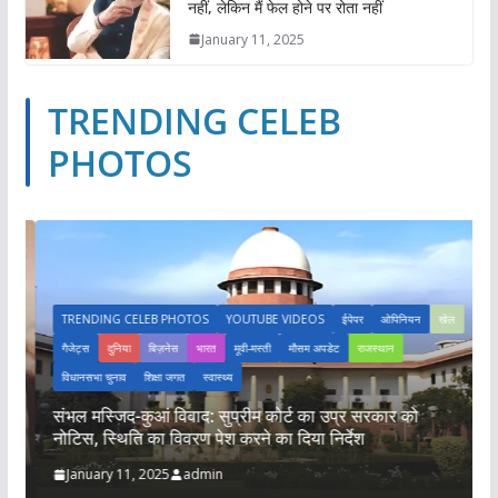
नहीं, लेकिन मैं फेल होने पर रोता नहीं
January 11, 2025
TRENDING CELEB
PHOTOS
TRENDING CELEB PHOTOS
YOUTUBE VIDEOS
ईपेपर
ओपिनियन
खेल
गैजेट्स
दुनिया
बिज़नेस
भारत
मूवी-मस्ती
मौसम अपडेट
राजस्थान
विधानसभा चुनाव
शिक्षा जगत
स्वास्थ्य
संभल मस्जिद-कुआं विवाद: सुप्रीम कोर्ट का उप्र सरकार को
म
नोटिस, स्थिति का विवरण पेश करने का दिया निर्देश
फ
January 11, 2025
admin