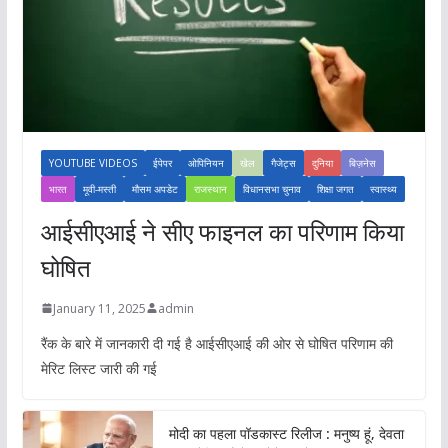
YOUTUBE VIDEOS
ईपेपर
ओपिनियन
खेल
गैजेट्स
दुनिया
बिज़नेस
भारत
मूवी-मस्ती
मौसम अपडेट
राजस्थान
विधानसभा चुनाव
शिक्षा जगत
स्वास्थ्य
आईसीएआई ने सीए फाइनल का परिणाम किया
घोषित
January 11, 2025
admin
रैंक के बारे में जानकारी दी गई है आईसीएआई की ओर से घोषित परिणाम की
मेरिट लिस्ट जारी की गई
मोदी का पहला पॉडकास्ट रिलीज : मनुष्य हूं, देवता