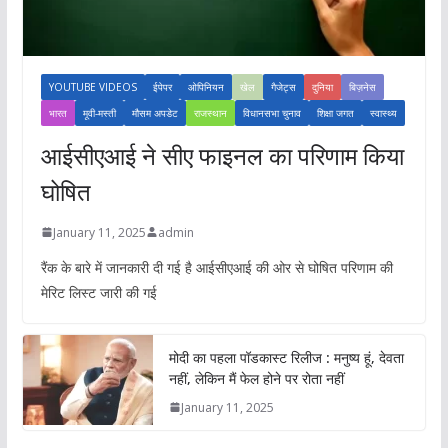
YOUTUBE VIDEOS
ईपेपर
ओपिनियन
खेल
गैजेट्स
दुनिया
बिज़नेस
भारत
मूवी-मस्ती
मौसम अपडेट
राजस्थान
विधानसभा चुनाव
शिक्षा जगत
स्वास्थ्य
आईसीएआई ने सीए फाइनल का परिणाम किया
घोषित
January 11, 2025
admin
रैंक के बारे में जानकारी दी गई है आईसीएआई की ओर से घोषित परिणाम की
मेरिट लिस्ट जारी की गई
मोदी का पहला पॉडकास्ट रिलीज : मनुष्य हूं, देवता
नहीं, लेकिन मैं फेल होने पर रोता नहीं
January 11, 2025