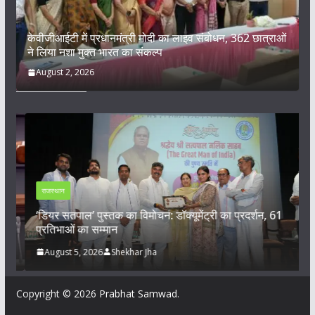
केवीजीआईटी में प्रधानमंत्री मोदी का लाइव संबोधन, 362 छात्राओं
ने लिया नशा मुक्त भारत का संकल्प
August 2, 2026
राजस्थान
‘डियर सतपाल’ पुस्तक का विमोचन: डॉक्यूमेंट्री का प्रदर्शन, 61
प
प्रतिभाओं का सम्मान
ड
August 5, 2026
Shekhar Jha
Copyright © 2026
Prabhat Samwad
.